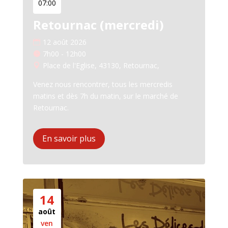
07:00
Retournac (mercredi)
12 août 2026
7h00 - 12h00
Place de l'Eglise, 43130, Retournac,
Venez nous rencontrer, tous les mercredis 
matins et dès 7h du matin, sur le marché de 
Retournac.
En savoir plus
14
août
ven