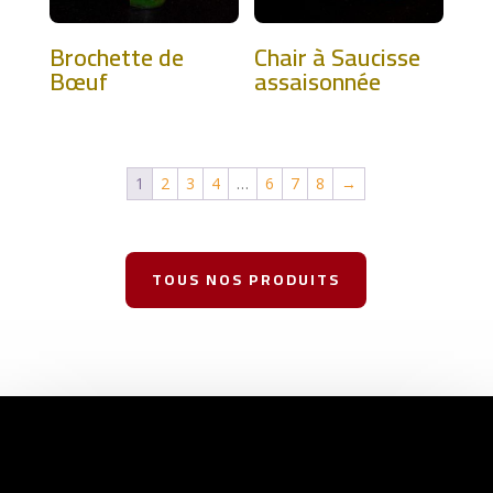
Brochette de
Chair à Saucisse
Bœuf
assaisonnée
1
2
3
4
…
6
7
8
→
TOUS NOS PRODUITS