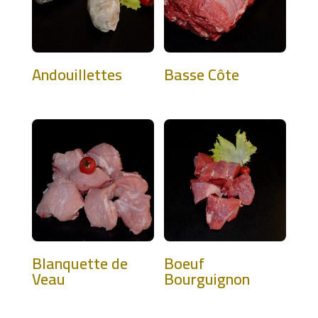
Andouillettes
Basse Côte
Blanquette de
Boeuf
Veau
Bourguignon