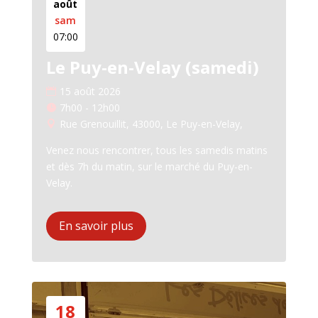
août
sam
07:00
Le Puy-en-Velay (samedi)
15 août 2026
7h00 - 12h00
Rue Grenouillit, 43000, Le Puy-en-Velay,
Venez nous rencontrer, tous les samedis matins 
et dès 7h du matin, sur le marché du Puy-en-
Velay.
En savoir plus
18