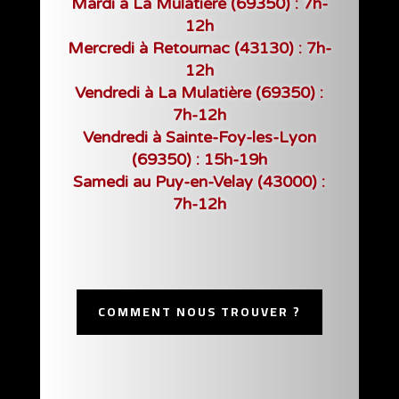
Mardi à La Mulatière (69350) : 7h-
12h
Mercredi à Retournac (43130) : 7h-
12h
Vendredi à La Mulatière (69350) :
7h-12h
Vendredi à Sainte-Foy-les-Lyon
(69350) : 15h-19h
Samedi au Puy-en-Velay (43000) :
7h-12h
COMMENT NOUS TROUVER ?