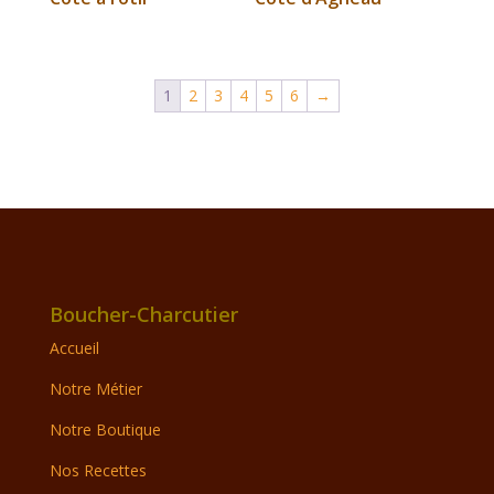
1
2
3
4
5
6
→
Boucher-Charcutier
Accueil
Notre Métier
Notre Boutique
Nos Recettes