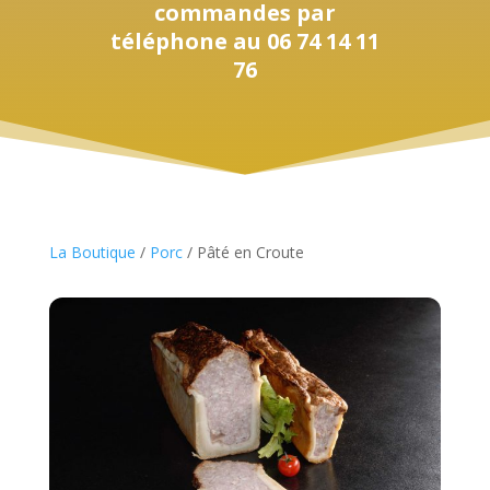
commandes par
téléphone au 06 74 14 11
76
La Boutique
/
Porc
/ Pâté en Croute