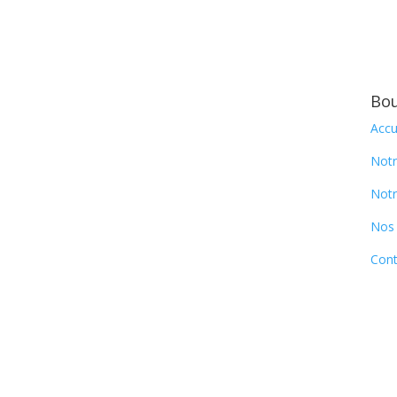
Bou
Accu
Notr
Notr
Nos 
Cont