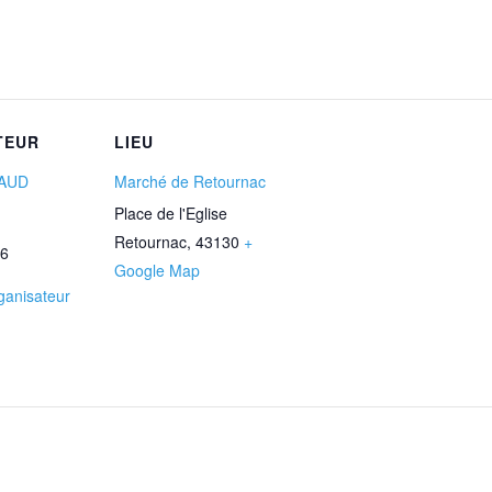
TEUR
LIEU
AUD
Marché de Retournac
Place de l'Eglise
Retournac
,
43130
+
6‬
Google Map
rganisateur