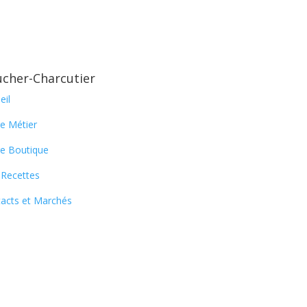
cher-Charcutier
Newsletter
eil
En vous abonnant à notre 
e Métier
nos nouvelles recettes 
e Boutique
certaines foires locales.
Recettes
acts et Marchés