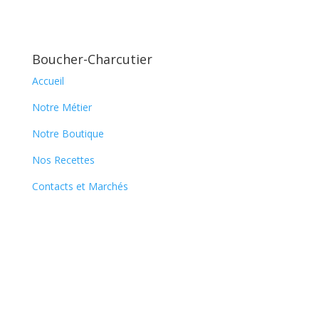
Boucher-Charcutier
Accueil
Notre Métier
Notre Boutique
Nos Recettes
Contacts et Marchés
Newsletter
En vous abonnant à notre newsletter, vous
recevrez, au fil du temps, nos nouvelles
recettes et serez informés de nos
participations à certaines foires locales.