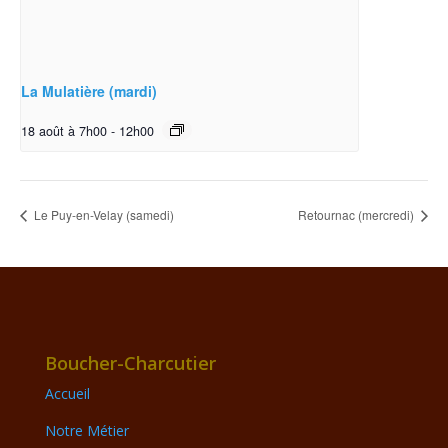
La Mulatière (mardi)
18 août à 7h00
-
12h00
Le Puy-en-Velay (samedi)
Retournac (mercredi)
Boucher-Charcutier
Accueil
Notre Métier