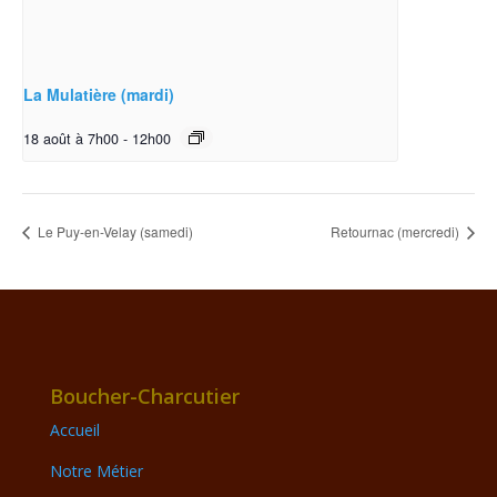
La Mulatière (mardi)
18 août à 7h00
-
12h00
Le Puy-en-Velay (samedi)
Retournac (mercredi)
Boucher-Charcutier
Accueil
Notre Métier