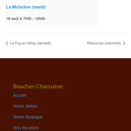
La Mulatière (mardi)
18 août à 7h00
-
12h00
Le Puy-en-Velay (samedi)
Retournac (mercredi)
Boucher-Charcutier
Accueil
Notre Métier
Notre Boutique
Nos Recettes