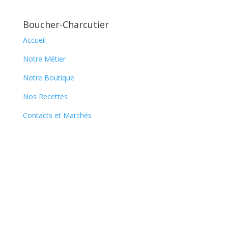
Boucher-Charcutier
Accueil
Notre Métier
Notre Boutique
Nos Recettes
Contacts et Marchés
Newsletter
En vous abonnant à notre newsletter, vous
recevrez, au fil du temps, nos nouvelles
recettes et serez informés de nos
participations à certaines foires locales.