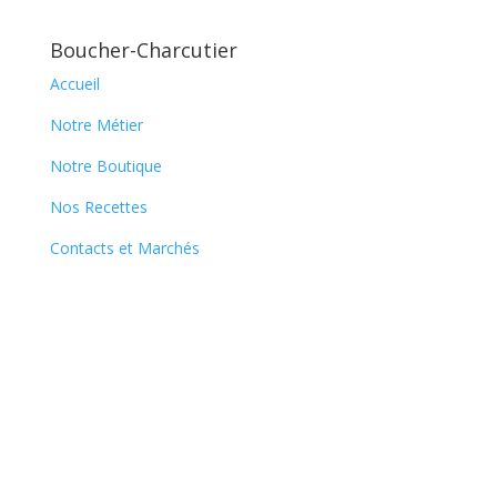
Boucher-Charcutier
Accueil
Notre Métier
Notre Boutique
Nos Recettes
Contacts et Marchés
Newsletter
En vous abonnant à notre newsletter, vous
recevrez, au fil du temps, nos nouvelles
recettes et serez informés de nos
participations à certaines foires locales.