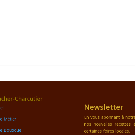
cher-Charcutier
Newsletter
eil
En vous abonnant à notre 
e Métier
nos nouvelles recettes 
e Boutique
certaines foires locales.