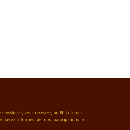
newsletter, vous recevrez, au fil du temps,
et serez informés de nos participations à