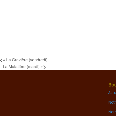
«
La Gravière (vendredi)
La Mulatière (mardi)
»
Bou
Accu
Notr
Notr