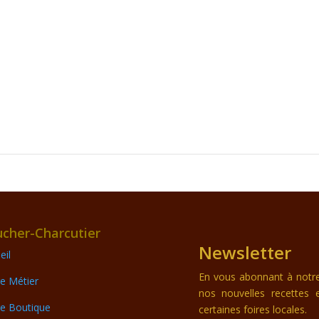
cher-Charcutier
Newsletter
eil
En vous abonnant à notre 
e Métier
nos nouvelles recettes 
e Boutique
certaines foires locales.