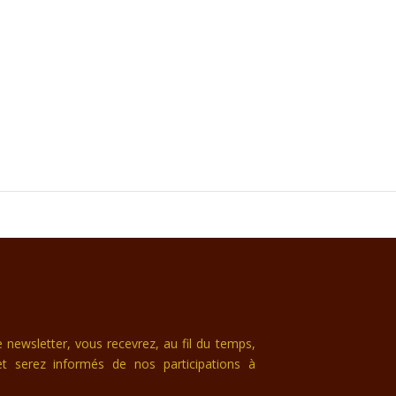
newsletter, vous recevrez, au fil du temps,
et serez informés de nos participations à