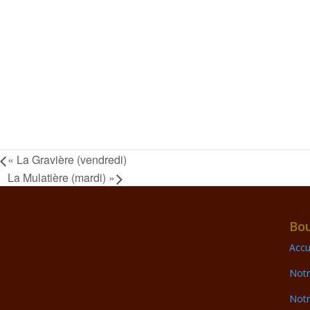
«
La Gravière (vendredi)
La Mulatière (mardi)
»
Bou
Accu
Notr
Notr