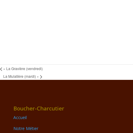
«
La Gravière (vendredi)
La Mulatière (mardi)
»
Boucher-Charcutier
Accueil
Notre Métier