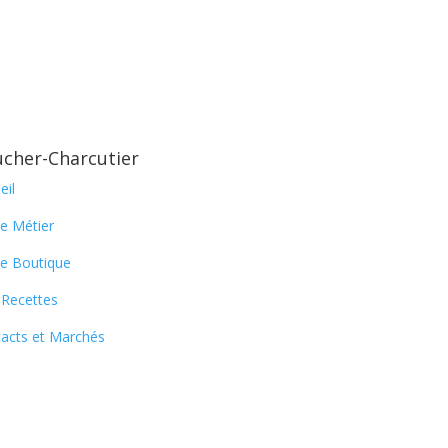
cher-Charcutier
Newsletter
eil
En vous abonnant à notre 
e Métier
nos nouvelles recettes 
e Boutique
certaines foires locales.
Recettes
acts et Marchés