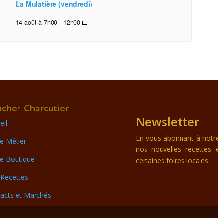
La Mulatière (vendredi)
14 août à 7h00
-
12h00
cher-Charcutier
Newsletter
eil
En vous abonnant à notre 
e Métier
nos nouvelles recettes 
e Boutique
certaines foires locales.
Recettes
acts et Marchés