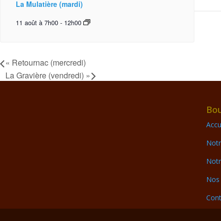
La Mulatière (mardi)
11 août à 7h00
-
12h00
«
Retournac (mercredi)
La Gravière (vendredi)
»
Bou
Accu
Notr
Notr
Nos 
Cont