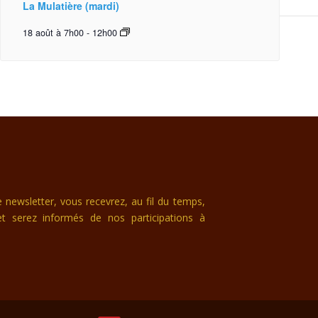
La Mulatière (mardi)
18 août à 7h00
-
12h00
newsletter, vous recevrez, au fil du temps,
et serez informés de nos participations à