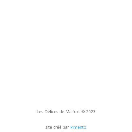
Newsletter
En vous abonnant à notre newsletter, vous
recevrez, au fil du temps, nos nouvelles
recettes et serez informés de nos
participations à certaines foires locales.
Les Délices de Malfrait © 2023
site créé par
Pimento