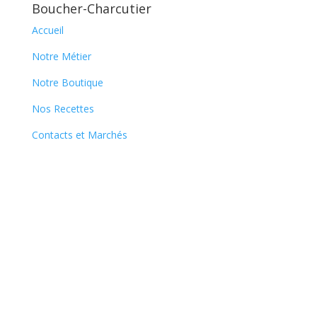
Boucher-Charcutier
Accueil
Notre Métier
Notre Boutique
Nos Recettes
Contacts et Marchés
Newsletter
En vous abonnant à notre newsletter, vous
recevrez, au fil du temps, nos nouvelles
recettes et serez informés de nos
participations à certaines foires locales.